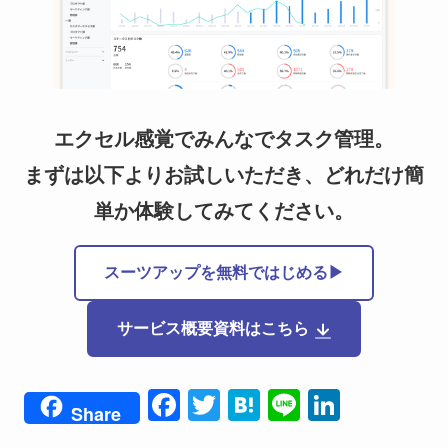
エクセル感覚でみんなでタスク管理。
まずは以下よりお試しいただき、どれだけ簡
単か体験してみてください。
スーツアップを無料ではじめる▶
サービス概要資料はこちら
F
T
H
Li
Li
Share
a
wi
at
n
n