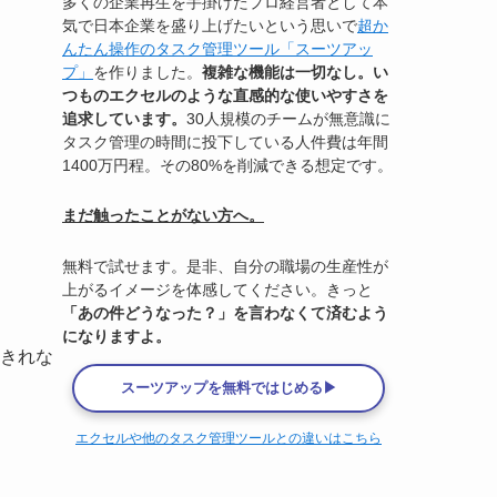
多くの企業再生を手掛けたプロ経営者として本
気で日本企業を盛り上げたいという思いで
超か
んたん操作のタスク管理ツール「スーツアッ
プ」
を作りました。
複雑な機能は一切なし。い
つものエクセルのような直感的な使いやすさを
追求しています。
30人規模のチームが無意識に
タスク管理の時間に投下している人件費は年間
1400万円程。その80%を削減できる想定です。
まだ触ったことがない方へ。
無料で試せます。是非、自分の職場の生産性が
上がるイメージを体感してください。きっと
「あの件どうなった？」を言わなくて済むよう
になりますよ。
きれな
スーツアップを無料ではじめる▶
エクセルや他のタスク管理ツールとの違いはこちら