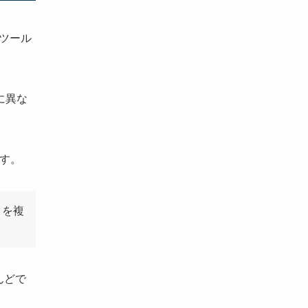
理ツール
的に異な
ます。
クを複
んどで