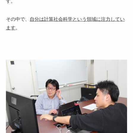
す。
その中で、
自分は計算社会科学という領域に注力してい
ます
。