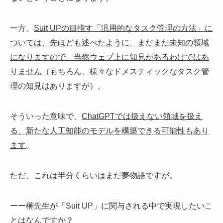
一方、
Suit UPの目指す「汎用的なタスク管理の方法」に
ついては、先ほども述べたように、まだまだ未知の領域
になりますので、当然ウェブ上に知見があるわけではあ
りません
（もちろん、様々なドメスティックなタスク管
理の知見はありますが）。
そういった意味で、
ChatGPTでは扱えない領域を扱え
る、新たな人工知能のモデルを構築できる可能性もあり
ます
。
ただ、これは半分くらいはまだ夢物語ですが。
ーー榊先生が「Suit UP」に関与される中で実現したいこ
とはなんですか？