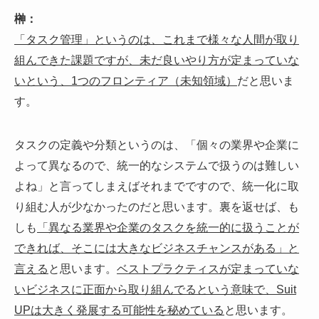
榊：
「タスク管理」というのは、これまで様々な人間が取り
組んできた課題ですが、未だ良いやり方が定まっていな
いという、1つのフロンティア（未知領域）
だと思いま
す。
タスクの定義や分類というのは、「個々の業界や企業に
よって異なるので、統一的なシステムで扱うのは難しい
よね」と言ってしまえばそれまでですので、統一化に取
り組む人が少なかったのだと思います。裏を返せば、も
しも
「異なる業界や企業のタスクを統一的に扱うことが
できれば、そこには大きなビジネスチャンスがある」と
言える
と思います。
ベストプラクティスが定まっていな
いビジネスに正面から取り組んでるという意味で、Suit
UPは大きく発展する可能性を秘めている
と思います。