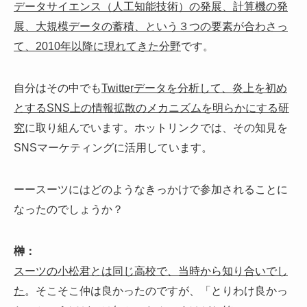
データサイエンス（人工知能技術）の発展、計算機の発
展、大規模データの蓄積、という３つの要素が合わさっ
て、2010年以降に現れてきた分野
です。
自分はその中でも
Twitterデータを分析して、炎上を初め
とするSNS上の情報拡散のメカニズムを明らかにする研
究
に取り組んでいます。ホットリンクでは、その知見を
SNSマーケティングに活用しています。
ーースーツにはどのようなきっかけで参加されることに
なったのでしょうか？
榊：
スーツの小松君とは同じ高校で、当時から知り合いでし
た
。そこそこ仲は良かったのですが、「とりわけ良かっ