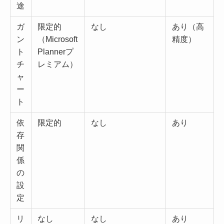
途
ガ
限定的
なし
あり（高
ン
（Microsoft
精度）
ト
Plannerプ
チ
レミアム）
ャ
ー
ト
依
限定的
なし
あり
存
関
係
の
設
定
リ
なし
なし
あり