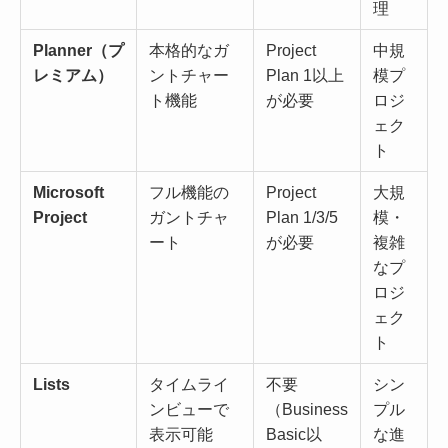
理
Planner（プ
本格的なガ
Project
中規
レミアム）
ントチャー
Plan 1以上
模プ
ト機能
が必要
ロジ
ェク
ト
Microsoft
フル機能の
Project
大規
Project
ガントチャ
Plan 1/3/5
模・
ート
が必要
複雑
なプ
ロジ
ェク
ト
Lists
タイムライ
不要
シン
ンビューで
（Business
プル
表示可能
Basic以
な進