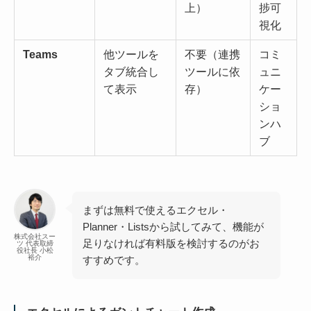
上）
捗可
視化
Teams
他ツールを
不要（連携
コミ
タブ統合し
ツールに依
ュニ
て表示
存）
ケー
ショ
ンハ
ブ
まずは無料で使えるエクセル・
Planner・Listsから試してみて、機能が
株式会社スー
足りなければ有料版を検討するのがお
ツ 代表取締
役社長 小松
裕介
すすめです。