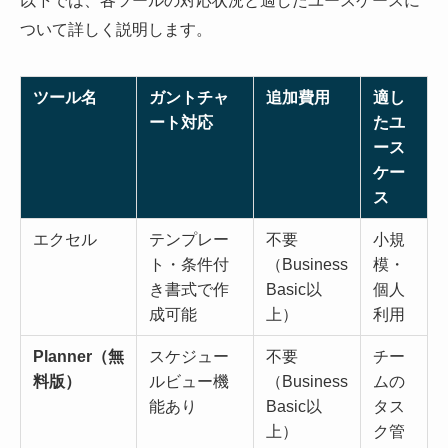
ついて詳しく説明します。
ツール名
ガントチャ
追加費用
適し
ート対応
たユ
ース
ケー
ス
エクセル
テンプレー
不要
小規
ト・条件付
（Business
模・
き書式で作
Basic以
個人
成可能
上）
利用
Planner（無
スケジュー
不要
チー
料版）
ルビュー機
（Business
ムの
能あり
Basic以
タス
上）
ク管