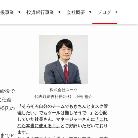
支援事業
投資銀行事業
会社概要
ブログ
株式会社スーツ
締役で
代表取締役社長CEO 小松 裕介
に任命
『そろそろ自分のチームでもきちんとタスク管
松氏の
理したい。でもツールは難しそうで...』と心配
していた社長さん、マネージャーさんに
「これ
なら本当に使える！」
とご好評いただいており
ます。
までＰ