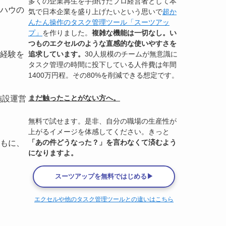
多くの企業再生を手掛けたプロ経営者として本
ハウの
気で日本企業を盛り上げたいという思いで
超か
んたん操作のタスク管理ツール「スーツアッ
プ」
を作りました。
複雑な機能は一切なし。い
つものエクセルのような直感的な使いやすさを
追求しています。
30人規模のチームが無意識に
経験を
タスク管理の時間に投下している人件費は年間
1400万円程。その80%を削減できる想定です。
まだ触ったことがない方へ。
施設運営
無料で試せます。是非、自分の職場の生産性が
上がるイメージを体感してください。きっと
「あの件どうなった？」を言わなくて済むよう
もに、
になりますよ。
スーツアップを無料ではじめる▶
エクセルや他のタスク管理ツールとの違いはこちら