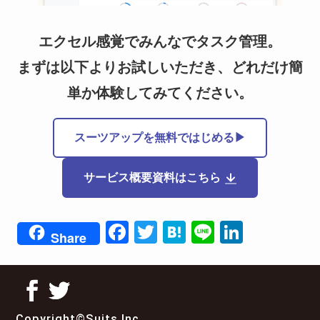
エクセル感覚でみんなでタスク管理。
まずは以下よりお試しいただき、どれだけ簡
単か体験してみてください。
スーツアップを無料ではじめる▶
サービス概要資料はこちら
F
T
H
Li
Li
Share
a
wi
at
n
n
c
tt
e
e
k
e
er
n
e
Copyright©Suits Inc.