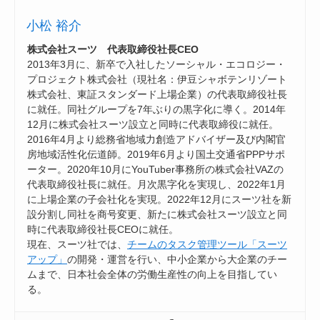
小松 裕介
株式会社スーツ 代表取締役社長CEO
2013年3月に、新卒で入社したソーシャル・エコロジー・
プロジェクト株式会社（現社名：伊豆シャボテンリゾート
株式会社、東証スタンダード上場企業）の代表取締役社長
に就任。同社グループを7年ぶりの黒字化に導く。2014年
12月に株式会社スーツ設立と同時に代表取締役に就任。
2016年4月より総務省地域力創造アドバイザー及び内閣官
房地域活性化伝道師。2019年6月より国土交通省PPPサポ
ーター。2020年10月にYouTuber事務所の株式会社VAZの
代表取締役社長に就任。月次黒字化を実現し、2022年1月
に上場企業の子会社化を実現。2022年12月にスーツ社を新
設分割し同社を商号変更、新たに株式会社スーツ設立と同
時に代表取締役社長CEOに就任。
現在、スーツ社では、
チームのタスク管理ツール「スーツ
アップ」
の開発・運営を行い、中小企業から大企業のチー
ムまで、日本社会全体の労働生産性の向上を目指してい
る。