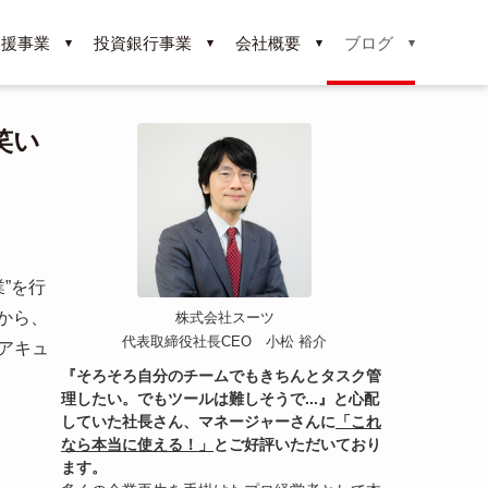
支援事業
投資銀行事業
会社概要
ブログ
笑い
”を行
分から、
株式会社スーツ
代表取締役社長CEO 小松 裕介
アキュ
『そろそろ自分のチームでもきちんとタスク管
理したい。でもツールは難しそうで...』と心配
していた社長さん、マネージャーさんに
「これ
なら本当に使える！」
とご好評いただいており
ます。