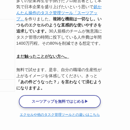
多くの企業再生を手掛けたプロ経営者として本
気で日本企業を盛り上げたいという思いで
超か
んたん操作のタスク管理ツール「スーツアッ
プ」
を作りました。
複雑な機能は一切なし。い
つものエクセルのような直感的な使いやすさを
追求しています。
30人規模のチームが無意識に
タスク管理の時間に投下している人件費は年間
1400万円程。その80%を削減できる想定です。
まだ触ったことがない方へ。
無料で試せます。是非、自分の職場の生産性が
上がるイメージを体感してください。きっと
「あの件どうなった？」を言わなくて済むよう
になりますよ。
スーツアップを無料ではじめる▶
エクセルや他のタスク管理ツールとの違いはこちら