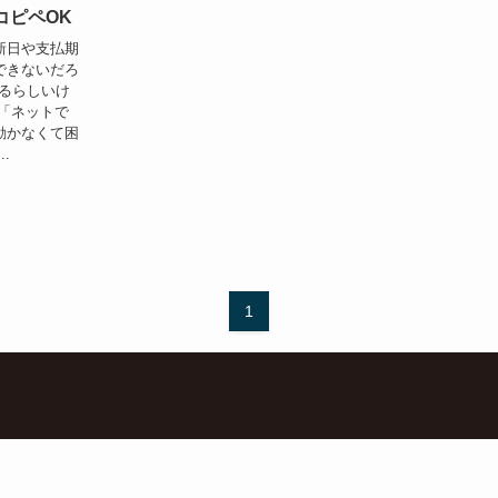
コピペOK
新日や支払期
できないだろ
きるらしいけ
「ネットで
動かなくて困
.
1