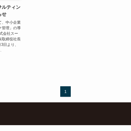
サルティン
らせ
て、中小企業
ク管理」の導
式会社スー
表取締役社長
月3日より、
.
1