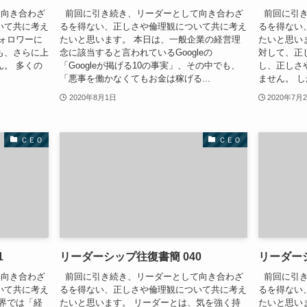
向き合わざ
前回に引き続き、リーダーとして向き合わざ
前回に引き
いて共に考え
るを得ない、正しさや倫理観について共に考え
るを得ない
ォロワーに
たいと思います。 本日は、一般企業の経営理
たいと思い
も、さらに上
念に該当すると言われているGoogleの
対して、正
。 多くの
「Googleが掲げる10の事実」、その中でも、
し、正しさ
「悪事を働かなくてもお金は稼げる...
ません。 し
2020年8月1日
2020年7月
ＣＥＯ
ＣＥＯ
1
リーダーシップ往復書簡 040
リーダーシ
向き合わざ
前回に引き続き、リーダーとして向き合わざ
前回に引き
いて共に考え
るを得ない、正しさや倫理観について共に考え
るを得ない
界では「経
たいと思います。 リーダーとは、気を強く持
たいと思い