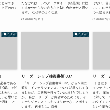
ことができ
たなければ、いつダークサイド（暗黒面）に堕
けない。倫
」と言われて
ちるか分からない危うさと隣り合わせだと思い
い。この当
ます。 なぜそのような危...
つも悩まされ
2020年7月11日
2020年7月
ＣＥＯ
ＣＥＯ
8
リーダーシップ往復書簡 037
リーダーシ
必要である
「リーダーシップ往復書簡 032」から５回に
引き続き、
003」で述
渡り、インテリジェンスについて記載をしてき
インテリジ
にわたり、正
ましたが、ご興味を持っていただけたでしょう
ます。 前
たいと思いま
か。 私は、リーダーが内省するためにも、イ
に対して、
ど弱し」と
ンテリジェンス・スキルは欠かせないと考えて
のタイミン
います。 内省とは、自分...
という情報の