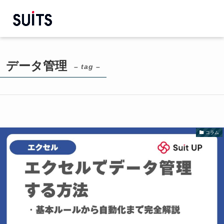
データ管理
– tag –
コラム