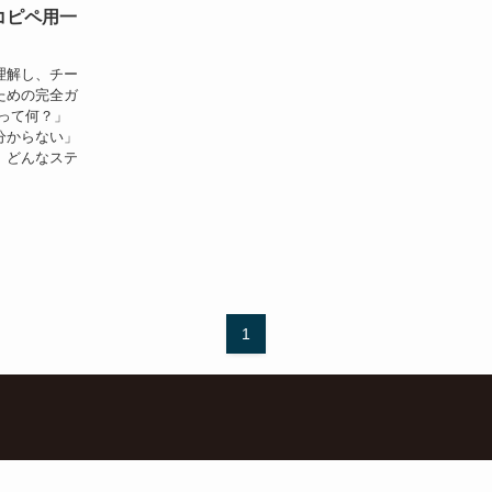
コピペ用一
理解し、チー
ための完全ガ
って何？」
分からない」
、どんなステ
1