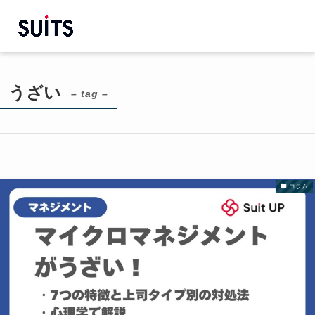
うざい
– tag –
コラム